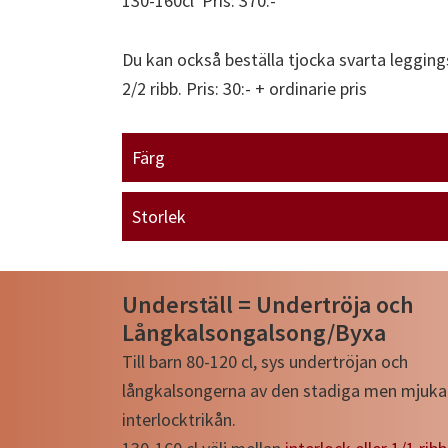
130-160cl Pris: 370:-
Du kan också beställa tjocka svarta leggings
2/2 ribb. Pris: 30:- + ordinarie pris
Färg
Storlek
Underställ = Undertröja och
Långkalsongalsong/Byxa
Till barn 80-120 cl, sys undertröjan och
långkalsongerna av den stadiga men mjuka
interlocktrikån.