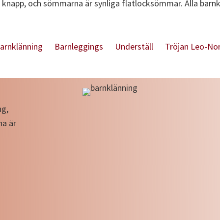
 knapp, och sömmarna är synliga flatlocksömmar. Alla barnk
arnklänning
Barnleggings
Underställ
Tröjan Leo-No
ng,
na är