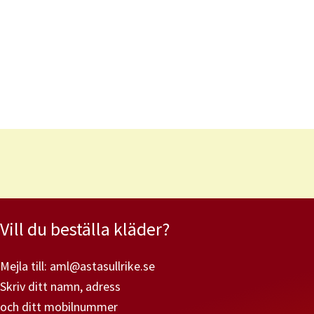
Vill du beställa kläder?
Mejla till: aml@astasullrike.se
Skriv ditt namn, adress
och ditt mobilnummer