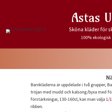
Hoppa
till
Astas U
huvudinnehåll
Sköna kläder för 
100% ekologisk 
Nä
Barnkläderna är uppdelade i två grupper, Bar
tröjan med mudd och kalsong/byxa med förstä
förstärkningar, 130-160cl, kan man välja
1/1
ribben.