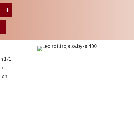
nn 1/1
nt.
 en