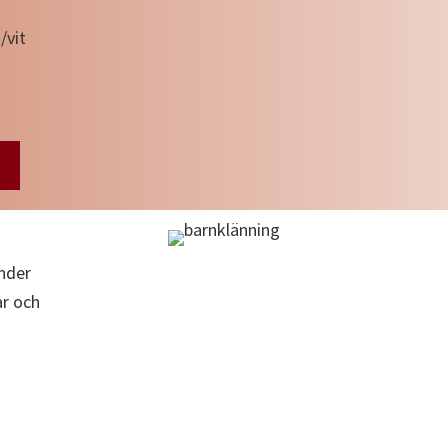
/vit
under
ar och