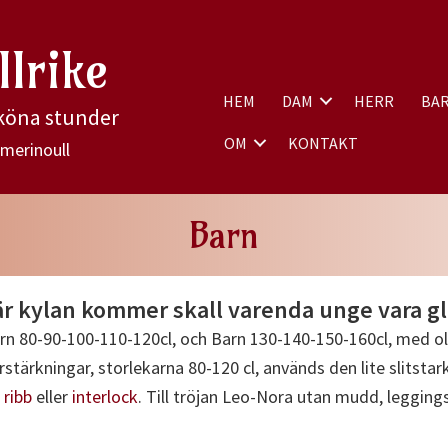
llrike
HEM
DAM
HERR
BA
sköna stunder
OM
KONTAKT
merinoull
Barn
r kylan kommer skall varenda unge vara g
n 80-90-100-110-120cl, och Barn 130-140-150-160cl, med olika 
rkningar, storlekarna 80-120 cl, används den lite slitstarka
 ribb
eller
interlock
. Till tröjan Leo-Nora utan mudd, leggin