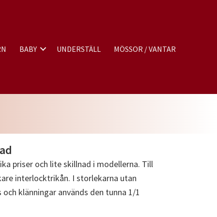
RN
BABY
UNDERSTÄLL
MÖSSOR / VANTAR
lad
priser och lite skillnad i modellerna. Till
re interlocktrikån. I storlekarna utan
gs och klänningar används den tunna 1/1