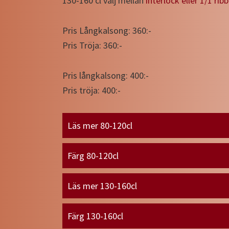
130-160 cl välj mellan
interlock eller 1/1 ribb
Pris Långkalsong: 360:-
Pris Tröja: 360:-
Pris långkalsong: 400:-
Pris tröja: 400:-
Läs mer 80-120cl
Färg 80-120cl
Läs mer 130-160cl
Färg 130-160cl