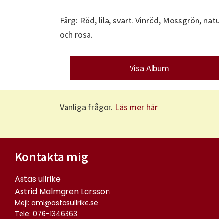
Färg: Röd, lila, svart. Vinröd, Mossgrön, natu
och rosa.
Visa Album
Vanliga frågor.
Läs mer här
Kontakta mig
Astas ullrike
Astrid Malmgren Larsson
Mejl: aml@astasullrike.se
Tele: 076-1346363