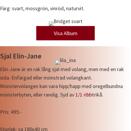
Färg: svart, mossgrön, vinröd, naturvit.
Visa Album
Sjal Elin-Jane
Elin-Jane är en rak lång sjal med volang, men med en rak
sida. Enfärgad eller mönstrad volangkant.
Mönstervolangen kan vara hipp/happ med oregelbundna
mönsterbyten, eller randig. Syd av
1/1 ribb
trikå.
Pris: 495:-
Storlek: ca 180x40 cm